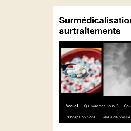
Surmédicalisatio
surtraitements
Accueil
Qui sommes nous ?
Coll
Aller
Princeps opinions
Revue de presse
au
contenu