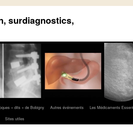
n, surdiagnostics,
oques « dits » de Bobigny
Autres événements
Les Médicaments Essent
Sites utiles