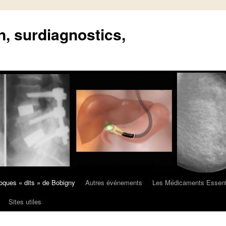
n, surdiagnostics,
oques « dits » de Bobigny
Autres événements
Les Médicaments Essent
Sites utiles