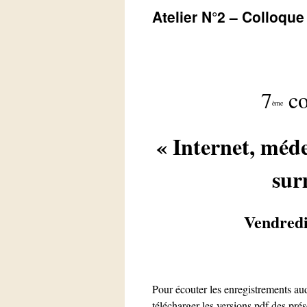
Atelier N°2 – Colloque
7
co
ème
« Internet, méde
sur
Vendredi
Pour écouter les enregistrements aud
télécharger les versions pdf des prés