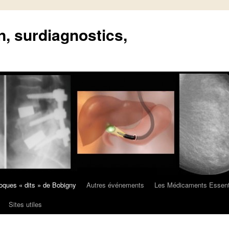
n, surdiagnostics,
oques « dits » de Bobigny
Autres événements
Les Médicaments Essent
Sites utiles