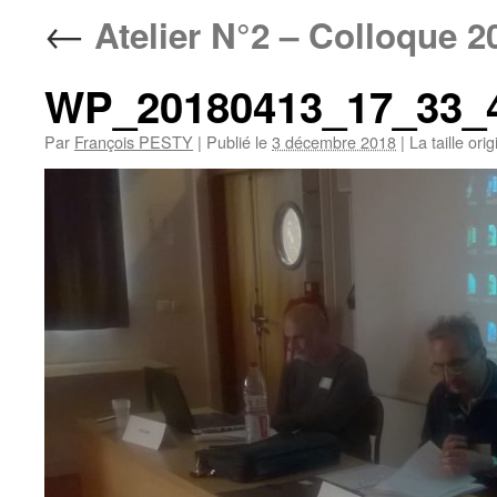
←
Atelier N°2 – Colloque 2
WP_20180413_17_33_
Par
François PESTY
|
Publié le
3 décembre 2018
|
La taille ori