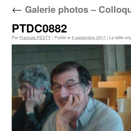
←
Galerie photos – Colloq
PTDC0882
Par
François PESTY
|
Publié le
5 septembre 2017
|
La taille ori