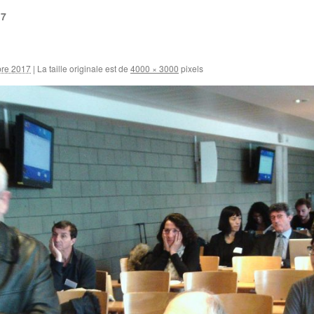
17
bre 2017
|
La taille originale est de
4000 × 3000
pixels