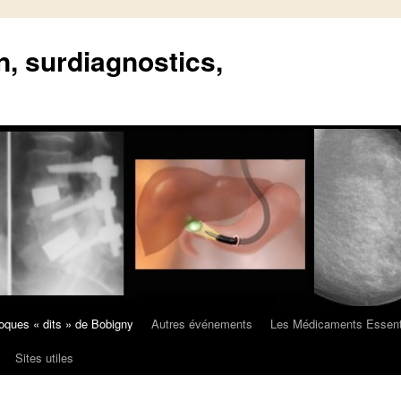
n, surdiagnostics,
oques « dits » de Bobigny
Autres événements
Les Médicaments Essent
Sites utiles