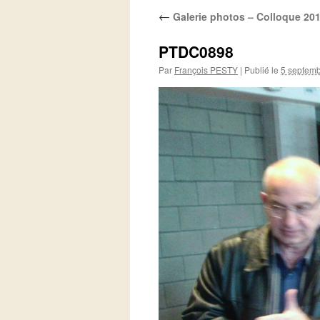
←
Galerie photos – Colloque 20
PTDC0898
Par
François PESTY
|
Publié le
5 septem