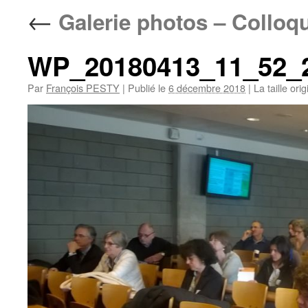
←
Galerie photos – Colloq
WP_20180413_11_52_
Par
François PESTY
|
Publié le
6 décembre 2018
|
La taille ori