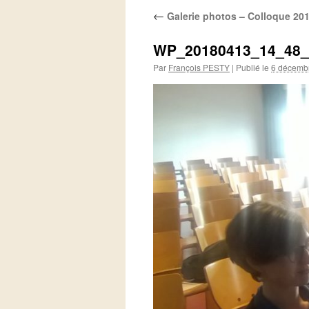
←
Galerie photos – Colloque 20
WP_20180413_14_48_
Par
François PESTY
|
Publié le
6 décemb