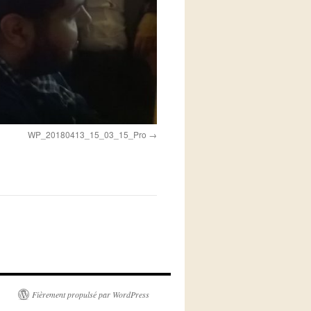
WP_20180413_15_03_15_Pro
Fièrement propulsé par WordPress