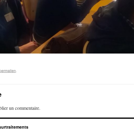
permalien
.
e
lier un commentaire.
surtraitements