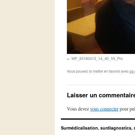
WP_20180413_14_40_59_Pro
Vous pouvez la mettre en favoris avec
ce 
Laisser un commentair
Vous devez
vous connecter
pour pub
Surmédicalisation, surdiagnostics, 