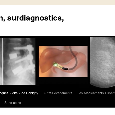
n, surdiagnostics,
oques « dits » de Bobigny
Autres événements
Les Médicaments Essent
Sites utiles