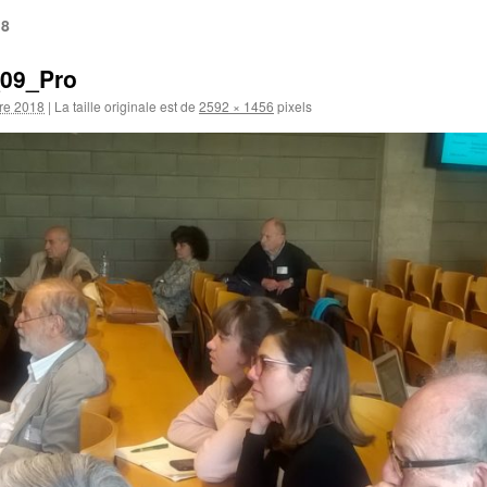
18
09_Pro
re 2018
|
La taille originale est de
2592 × 1456
pixels