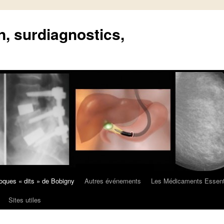
n, surdiagnostics,
oques « dits » de Bobigny
Autres événements
Les Médicaments Essent
Sites utiles