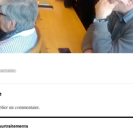
permalien
.
e
lier un commentaire.
surtraitements