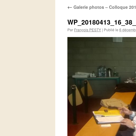
←
Galerie photos – Colloque 20
WP_20180413_16_38_
Par
François PESTY
|
Publié le
6 décemb