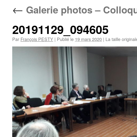
←
Galerie photos – Colloq
20191129_094605
Par
François PESTY
|
Publié le
19 mars 2020
|
La taille origina