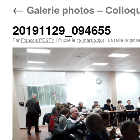
←
Galerie photos – Colloq
20191129_094655
Par
François PESTY
|
Publié le
19 mars 2020
|
La taille origina