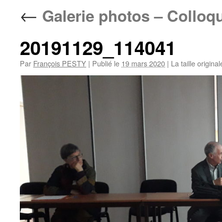
←
Galerie photos – Colloq
20191129_114041
Par
François PESTY
|
Publié le
19 mars 2020
|
La taille origina