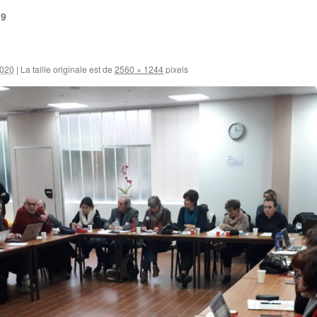
19
2020
|
La taille originale est de
2560 × 1244
pixels