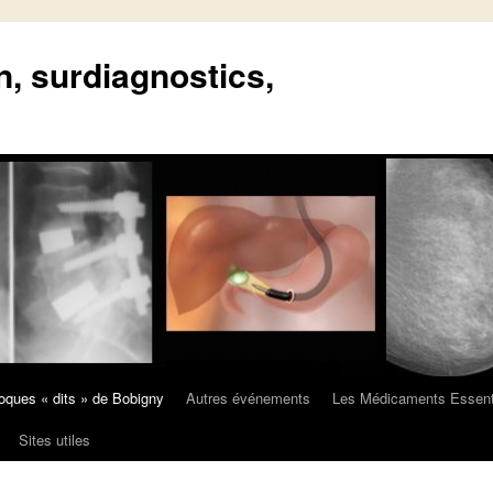
n, surdiagnostics,
oques « dits » de Bobigny
Autres événements
Les Médicaments Essent
Sites utiles