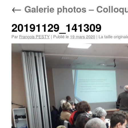
←
Galerie photos – Colloq
20191129_141309
Par
François PESTY
|
Publié le
19 mars 2020
|
La taille origina