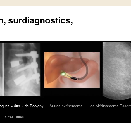
n, surdiagnostics,
oques « dits » de Bobigny
Autres événements
Les Médicaments Essent
Sites utiles