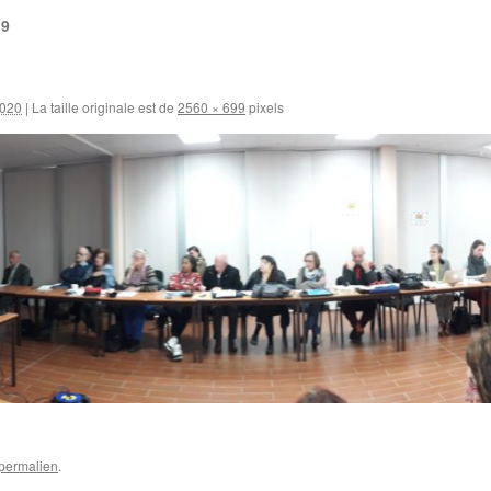
19
2020
|
La taille originale est de
2560 × 699
pixels
permalien
.