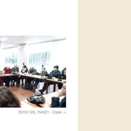
20191129_154321 - Copie