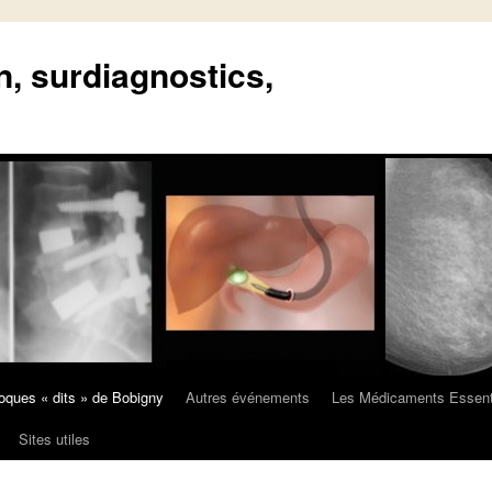
n, surdiagnostics,
oques « dits » de Bobigny
Autres événements
Les Médicaments Essent
Sites utiles