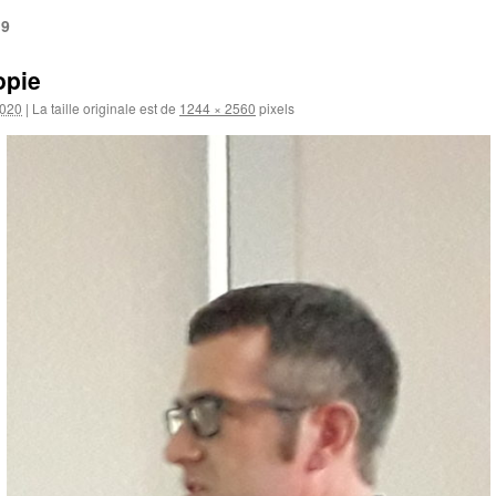
19
opie
2020
|
La taille originale est de
1244 × 2560
pixels