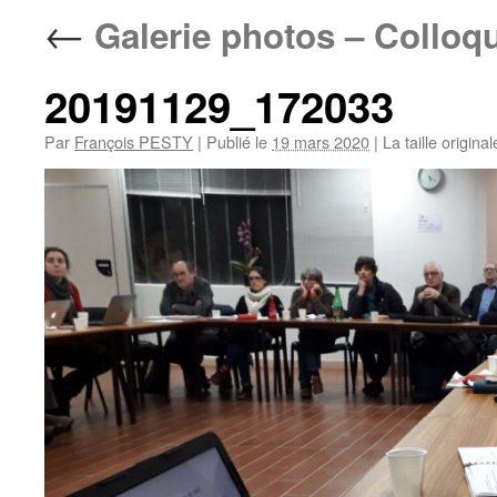
←
Galerie photos – Colloq
20191129_172033
Par
François PESTY
|
Publié le
19 mars 2020
|
La taille origina