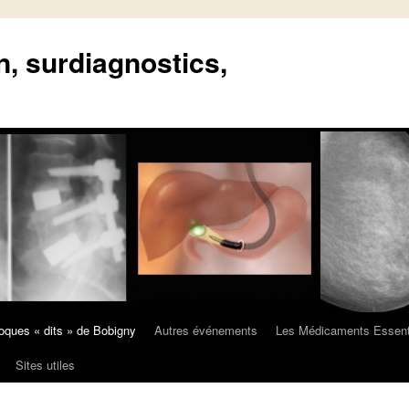
n, surdiagnostics,
oques « dits » de Bobigny
Autres événements
Les Médicaments Essent
Sites utiles