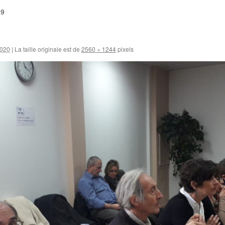
19
2020
|
La taille originale est de
2560 × 1244
pixels