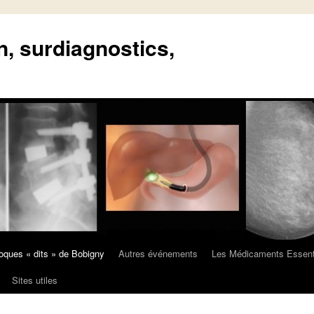
n, surdiagnostics,
oques « dits » de Bobigny
Autres événements
Les Médicaments Essent
Sites utiles