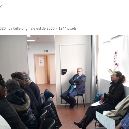
19
2020
|
La taille originale est de
2560 × 1244
pixels