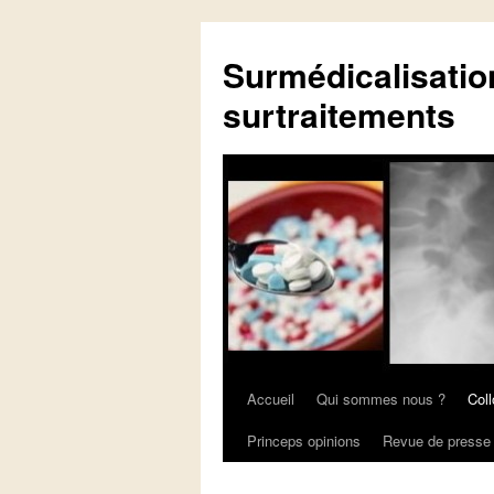
Surmédicalisatio
surtraitements
Accueil
Qui sommes nous ?
Coll
Aller
Princeps opinions
Revue de presse
au
contenu