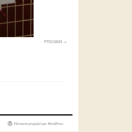
PTDC0923
Fièrement propulsé par WordPress