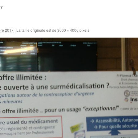
17
bre 2017
|
La taille originale est de
3000 × 4000
pixels