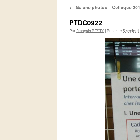
←
Galerie photos – Colloque 20
PTDC0922
Par
François PESTY
|
Publié le
5 septem