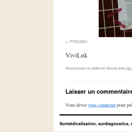
PTDC0921
ViviLnk
Vous pouvez la mettre en favoris avec
ce 
Laisser un commentair
Vous devez
vous connecter
pour pub
Surmédicalisation, surdiagnostics, 