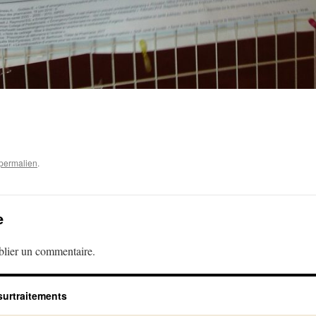
permalien
.
e
lier un commentaire.
surtraitements