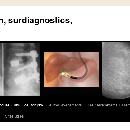
n, surdiagnostics,
oques « dits » de Bobigny
Autres événements
Les Médicaments Essent
Sites utiles