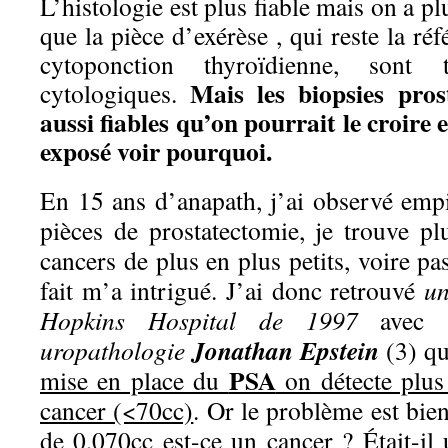
L’histologie est plus fiable mais on a p
que la pièce d’exérèse , qui reste la réfé
cytoponction thyroïdienne, sont 
Mais les biopsies pros
cytologiques.
aussi fiables qu’on pourrait le croire 
exposé voir pourquoi.
En 15 ans d’anapath, j’ai observé emp
pièces de prostatectomie, je trouve pl
cancers de plus en plus petits, voire pa
fait m’a intrigué. J’ai donc retrouvé
un
Hopkins Hospital de 1997
avec
Jonathan Epstein
uropathologie
(3) qu
PSA
mise en place du
on détecte plus
cancer (<70cc)
. Or le problème est bie
de 0,070cc est-ce un cancer ? Était-il 