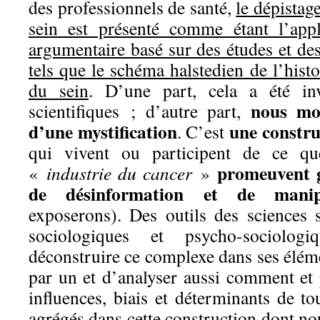
des professionnels de santé,
le dépistag
sein est présenté comme étant l’appl
argumentaire basé sur des études et des 
tels que le schéma halstedien de l’histo
du sein
. D’une part, cela a été in
nous mon
scientifiques ; d’autre part,
d’une mystification
une constru
. C’est
qui vivent ou participent de ce q
promeuvent g
«
industrie du cancer
»
de désinformation et de manip
exposerons). Des outils des sciences s
sociologiques et psycho-sociologi
déconstruire ce complexe dans ses éléme
par un et d’analyser aussi comment et
influences, biais et déterminants de to
agrégés dans cette construction dont no