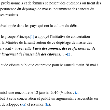
rofessionnels et de femmes se posent des questions ou lisent des
a pertinence du dépistage de masse, notamment des cancers du
ses résultats.
développée dans les pays qui ont la culture du débat.
e le groupe Princeps
[1]
a appuyé l’initiative de concertation
 la Ministre de la santé autour de ce dépistage de masse des
hé visait
«
à recueillir l’avis des femmes, des professionnels de
us largement de l’ensemble des citoyens… »
[2]
.
 et de clôture publique est prévue pour le samedi matin 28 mai à
anisé une rencontre le 12 janvier 2016 (Vidéos :
ici
,
ibué à cette concertation et publié un argumentaire accessible sur
, développée (
ici
) et résumée (
là
).