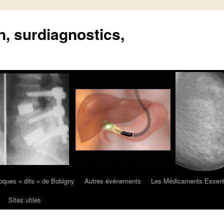
n, surdiagnostics,
oques « dits » de Bobigny
Autres événements
Les Médicaments Essent
Sites utiles