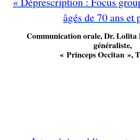
« Déprescription : Focus grou
âgés de 70 ans et 
Communication orale, Dr.
Lolit
généraliste,
« Princeps Occitan », 
…
…