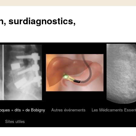
n, surdiagnostics,
oques « dits » de Bobigny
Autres événements
Les Médicaments Essent
Sites utiles