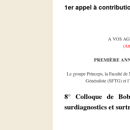
1er appel à contributi
A VOS A
(At
PREMIÈRE AN
Le groupe Princeps, la Faculté de
Généraliste (SFTG) et l’a
8° Colloque de Bobi
surdiagnostics et surt