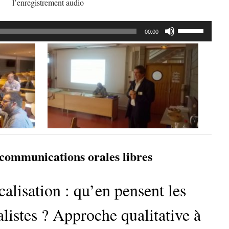
l’enregistrement audio
Utilisez
00:00
les
flèches
haut/bas
pour
augmenter
ou
diminuer
le
volume.
communications orales libres
alisation : qu’en pensent les
listes ? Approche qualitative à