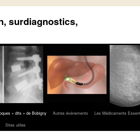
n, surdiagnostics,
oques « dits » de Bobigny
Autres événements
Les Médicaments Essent
Sites utiles