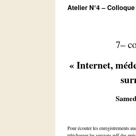
Atelier N°4 – Colloque
7
co
ème
« Internet, méde
sur
Samedi
Pour écouter les enregistrements aud
télécharger les versions pdf des prés