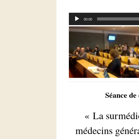
Lecteur
00:00
audio
Séance de 
« La surmédic
médecins généra