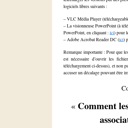
logiciels libres suivants :
– VLC Média Player (téléchargeabl
– La visionneuse PowerPoint (à téléc
PowerPoint, en cliquant :
ici
) pour l
– Adobe Acrobat Reader DC (
ici
) 
Remarque importante : Pour que les d
est nécessaire d’ouvrir les fic
téléchargement ci-dessus), et non pa
accuser un décalage pouvant être im
Co
Comment les u
«
associa